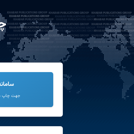
چا
سامانه
جهت چاپ در