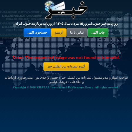
روزنامه خبر جنوب امروز ۱۵ مرداد سال ۱۴۰۵ | روزنامه پربازدید جنوب ایران
چاپ آگهی
تماس با ما
آرشیو
جستجوی آگهی
Error: The requested image was not found or is invalid.
گروه نشریات بین المللی خبر
صاحب امتیاز و مدیرمسئول نشریات بین المللی خبر : حسین واحدی پور | مدیر فناوری ارتباطات
و اطلاعات :
فرشاد عباسی
Copyright © 2026 KHABAR International Publications Group. All rights reserved.