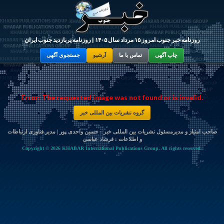
روزنامه خبر جنوب امروز ۱۵ مرداد سال ۱۴۰۵ | روزنامه پربازدید جنوب ایران
چاپ آگهی
تماس با ما
آرشیو
جستجوی آگهی
Error: The requested image was not found or is invalid.
گروه نشریات بین المللی خبر
صاحب امتیاز و مدیرمسئول نشریات بین المللی خبر : حسین واحدی پور | مدیر فناوری ارتباطات
و اطلاعات :
فرشاد عباسی
Copyright © 2026 KHABAR International Publications Group. All rights reserved.