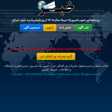
روزنامه خبر جنوب امروز ۱۵ مرداد سال ۱۴۰۵ | روزنامه پربازدید جنوب ایران
چاپ آگهی
تماس با ما
آرشیو
جستجوی آگهی
Error: The requested image was not found or is invalid.
گروه نشریات بین المللی خبر
صاحب امتیاز و مدیرمسئول نشریات بین المللی خبر : حسین واحدی پور | مدیر فناوری ارتباطات
و اطلاعات :
فرشاد عباسی
Copyright © 2026 KHABAR International Publications Group. All rights reserved.