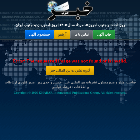
روزنامه خبر جنوب امروز ۱۵ مرداد سال ۱۴۰۵ | روزنامه پربازدید جنوب ایران
چاپ آگهی
تماس با ما
آرشیو
جستجوی آگهی
Error: The requested image was not found or is invalid.
گروه نشریات بین المللی خبر
صاحب امتیاز و مدیرمسئول نشریات بین المللی خبر : حسین واحدی پور | مدیر فناوری ارتباطات
و اطلاعات :
فرشاد عباسی
Copyright © 2026 KHABAR International Publications Group. All rights reserved.