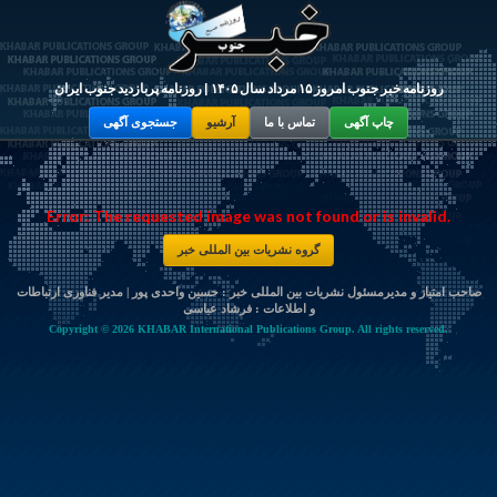
روزنامه خبر جنوب امروز ۱۵ مرداد سال ۱۴۰۵ | روزنامه پربازدید جنوب ایران
چاپ آگهی
تماس با ما
آرشیو
جستجوی آگهی
Error: The requested image was not found or is invalid.
گروه نشریات بین المللی خبر
صاحب امتیاز و مدیرمسئول نشریات بین المللی خبر : حسین واحدی پور | مدیر فناوری ارتباطات
و اطلاعات :
فرشاد عباسی
Copyright © 2026 KHABAR International Publications Group. All rights reserved.