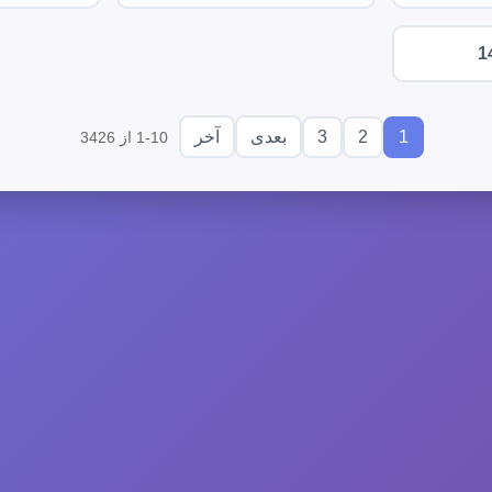
1
3
2
1
بعدی
آخر
1-10 از 3426