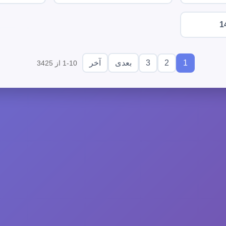
1
3
2
1
بعدی
آخر
1-10 از 3425