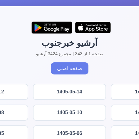
آرشیو خبرجنوب
صفحه 1 از 343 | مجموع 3424 آرشیو
صفحه اصلی
12
1405-05-14
1
08
1405-05-10
1
05
1405-05-06
1