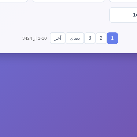
1
3
2
1
بعدی
آخر
1-10 از 3424