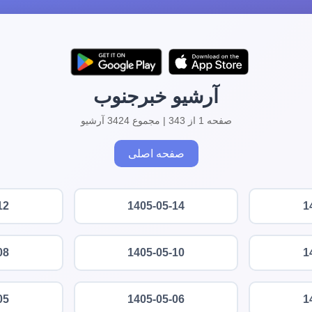
آرشیو خبرجنوب
صفحه 1 از 343 | مجموع 3424 آرشیو
صفحه اصلی
12
1405-05-14
1
08
1405-05-10
1
05
1405-05-06
1