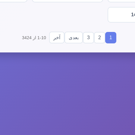
1
3
2
1
بعدی
آخر
1-10 از 3424