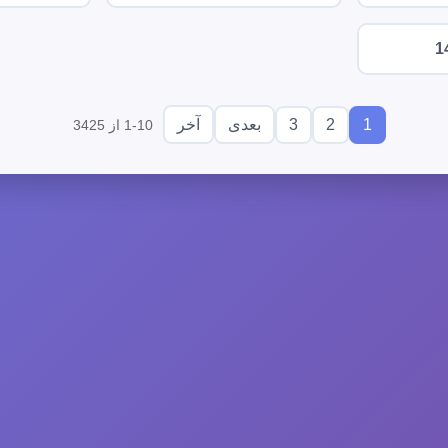
1
3
2
1
بعدی
آخر
1-10 از 3425