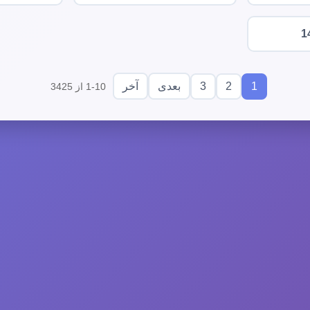
1
3
2
1
بعدی
آخر
1-10 از 3425