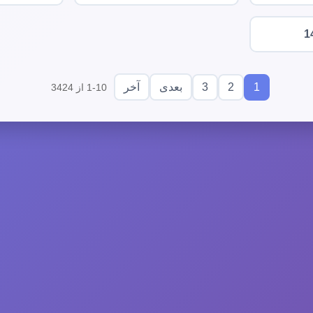
1
3
2
1
بعدی
آخر
1-10 از 3424