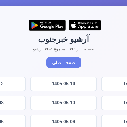
آرشیو خبرجنوب
صفحه 1 از 343 | مجموع 3424 آرشیو
صفحه اصلی
12
1405-05-14
1
08
1405-05-10
1
05
1405-05-06
1