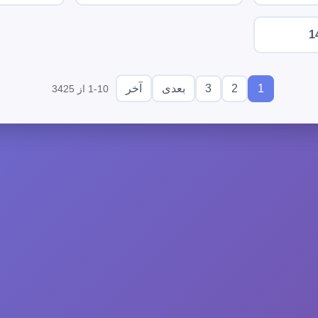
1
3
2
1
بعدی
آخر
1-10 از 3425