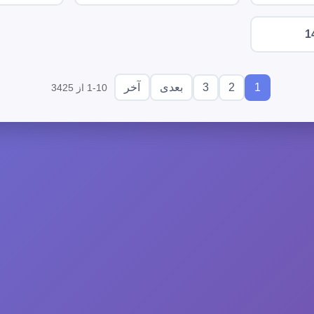
1
3
2
1
بعدی
آخر
1-10 از 3425