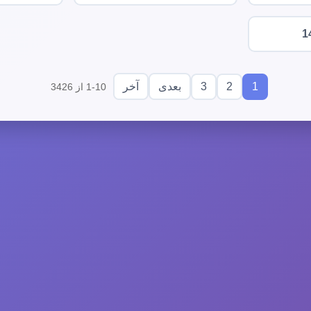
1
3
2
1
بعدی
آخر
1-10 از 3426