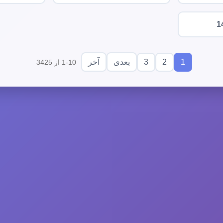
1
3
2
1
بعدی
آخر
1-10 از 3425