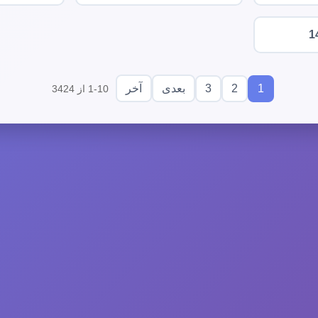
1
3
2
1
بعدی
آخر
1-10 از 3424