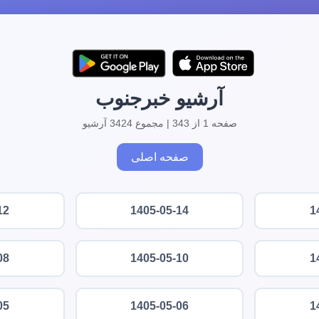
آرشیو خبرجنوب
صفحه 1 از 343 | مجموع 3424 آرشیو
صفحه اصلی
12
1405-05-14
1
08
1405-05-10
1
05
1405-05-06
1