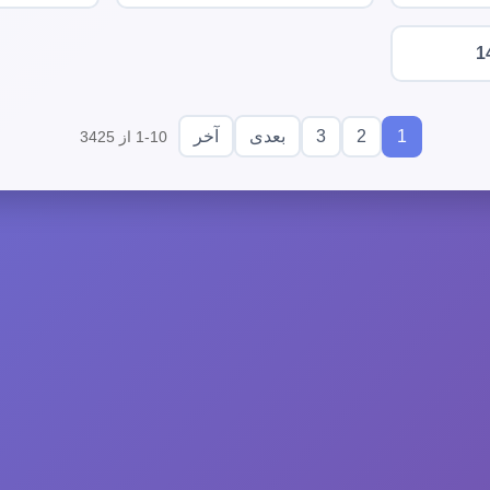
1
3
2
1
بعدی
آخر
1-10 از 3425