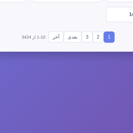
1
3
2
1
بعدی
آخر
1-10 از 3424