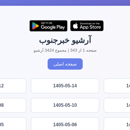
آرشیو خبرجنوب
صفحه 1 از 343 | مجموع 3424 آرشیو
صفحه اصلی
12
1405-05-14
1
08
1405-05-10
1
05
1405-05-06
1