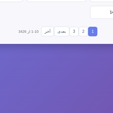
1
3
2
1
بعدی
آخر
1-10 از 3426