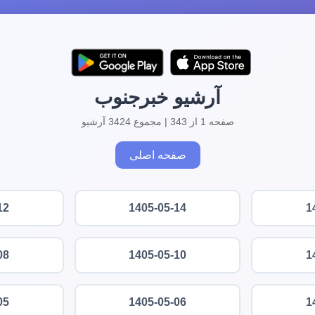
آرشیو خبرجنوب
صفحه 1 از 343 | مجموع 3424 آرشیو
صفحه اصلی
12
1405-05-14
1
08
1405-05-10
1
05
1405-05-06
1