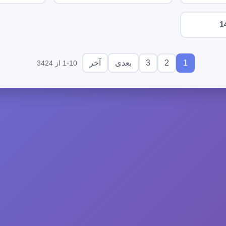
1
3
2
1
بعدی
آخر
1-10 از 3424