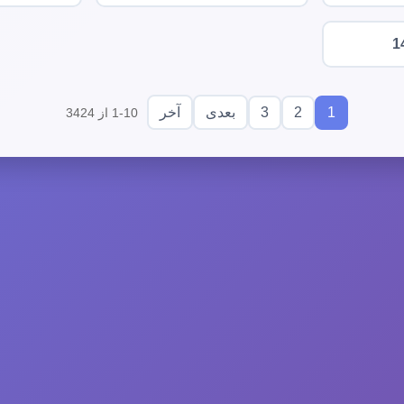
1
3
2
1
بعدی
آخر
1-10 از 3424