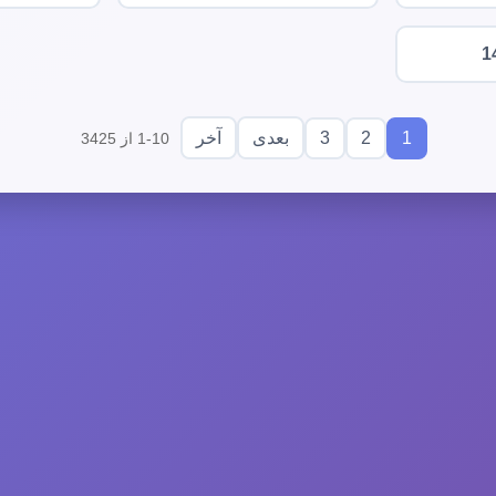
1
3
2
1
بعدی
آخر
1-10 از 3425