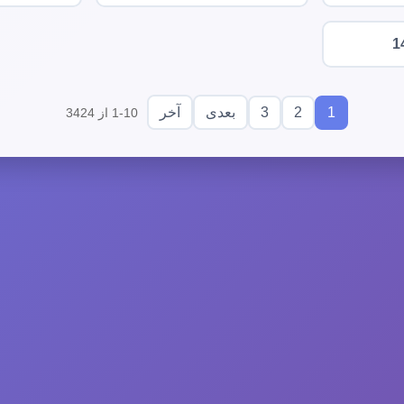
1
3
2
1
بعدی
آخر
1-10 از 3424