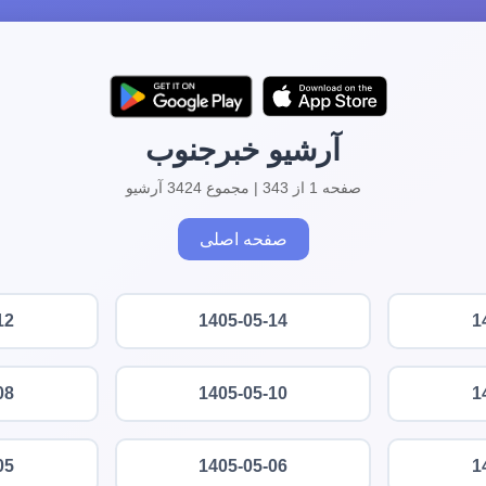
آرشیو خبرجنوب
صفحه 1 از 343 | مجموع 3424 آرشیو
صفحه اصلی
12
1405-05-14
1
08
1405-05-10
1
05
1405-05-06
1