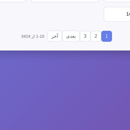
1
3
2
1
بعدی
آخر
1-10 از 3424