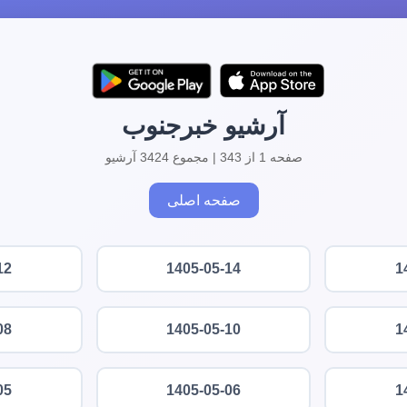
آرشیو خبرجنوب
صفحه 1 از 343 | مجموع 3424 آرشیو
صفحه اصلی
12
1405-05-14
1
08
1405-05-10
1
05
1405-05-06
1