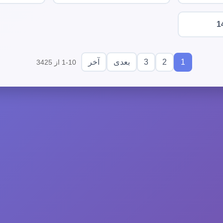
1
3
2
1
بعدی
آخر
1-10 از 3425