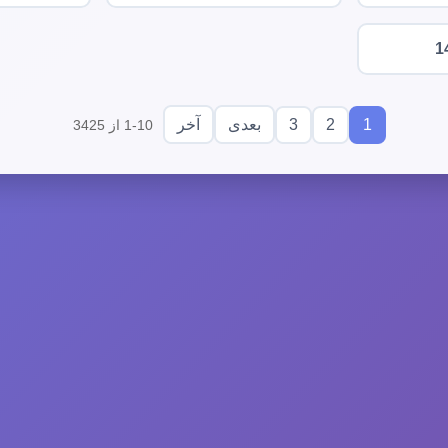
1
3
2
1
بعدی
آخر
1-10 از 3425