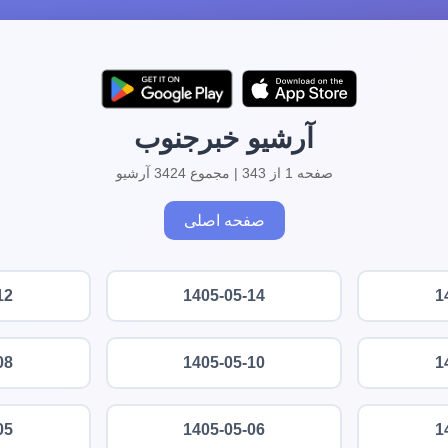
آرشیو خبرجنوب
صفحه 1 از 343 | مجموع 3424 آرشیو
صفحه اصلی
12
1405-05-14
1
08
1405-05-10
1
05
1405-05-06
1