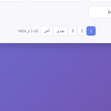
1
3
2
1
بعدی
آخر
1-10 از 3424