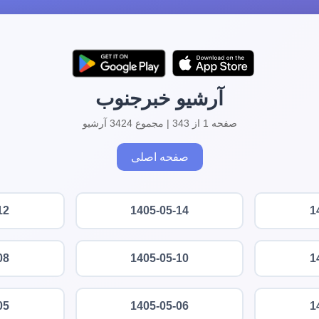
آرشیو خبرجنوب
صفحه 1 از 343 | مجموع 3424 آرشیو
صفحه اصلی
12
1405-05-14
1
08
1405-05-10
1
05
1405-05-06
1