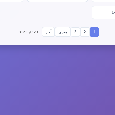
1
3
2
1
بعدی
آخر
1-10 از 3424