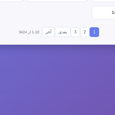
1
3
2
1
بعدی
آخر
1-10 از 3424