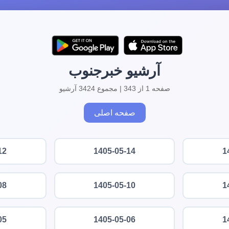
آرشیو خبرجنوب
صفحه 1 از 343 | مجموع 3424 آرشیو
صفحه اصلی
12
1405-05-14
1
08
1405-05-10
1
05
1405-05-06
1