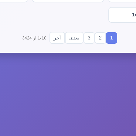
1
3
2
1
بعدی
آخر
1-10 از 3424