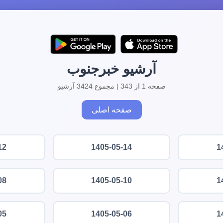
آرشیو خبرجنوب
صفحه 1 از 343 | مجموع 3424 آرشیو
صفحه اصلی
12
1405-05-14
1
08
1405-05-10
1
05
1405-05-06
1