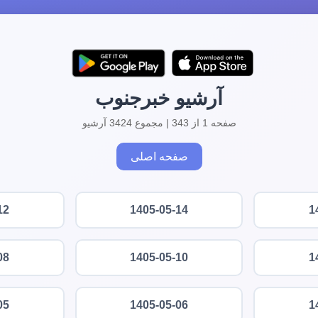
آرشیو خبرجنوب
صفحه 1 از 343 | مجموع 3424 آرشیو
صفحه اصلی
12
1405-05-14
1
08
1405-05-10
1
05
1405-05-06
1