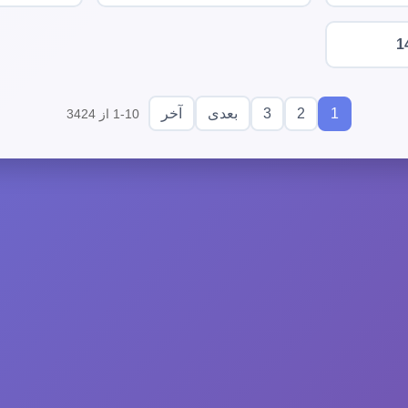
1
3
2
1
بعدی
آخر
1-10 از 3424