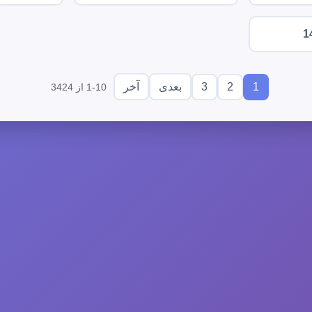
1
3
2
1
بعدی
آخر
1-10 از 3424