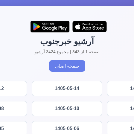
آرشیو خبرجنوب
صفحه 1 از 343 | مجموع 3424 آرشیو
صفحه اصلی
12
1405-05-14
1
08
1405-05-10
1
05
1405-05-06
1