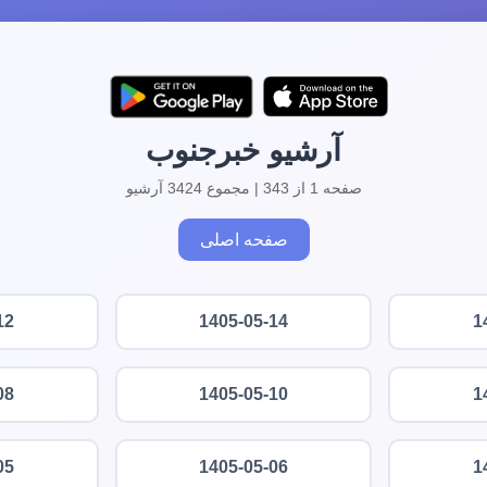
آرشیو خبرجنوب
صفحه 1 از 343 | مجموع 3424 آرشیو
صفحه اصلی
12
1405-05-14
1
08
1405-05-10
1
05
1405-05-06
1