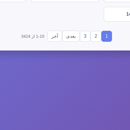
1
3
2
1
بعدی
آخر
1-10 از 3424