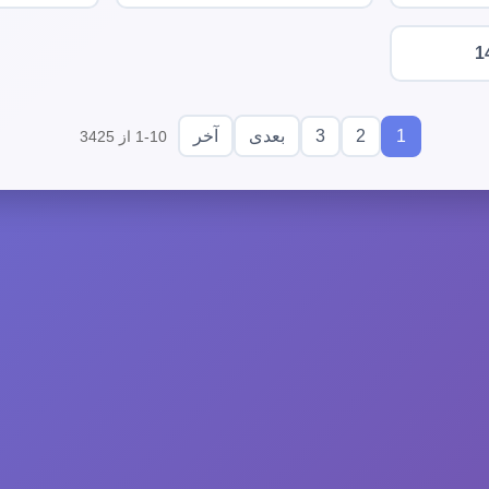
1
3
2
1
بعدی
آخر
1-10 از 3425