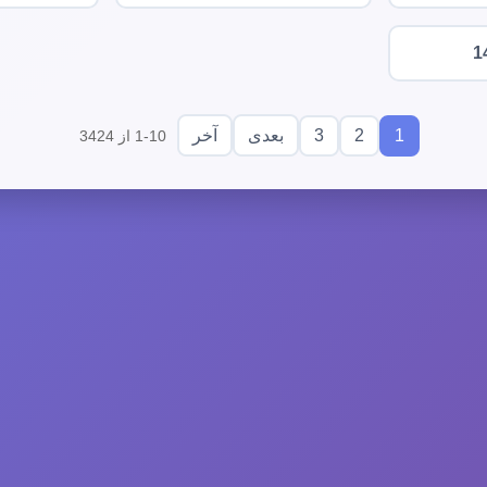
1
3
2
1
بعدی
آخر
1-10 از 3424