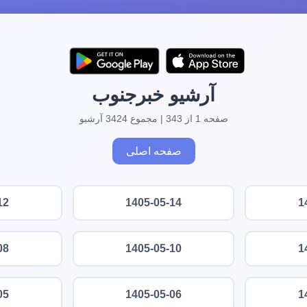
آرشیو خبرجنوب
صفحه 1 از 343 | مجموع 3424 آرشیو
صفحه اصلی
12
1405-05-14
1
08
1405-05-10
1
05
1405-05-06
1