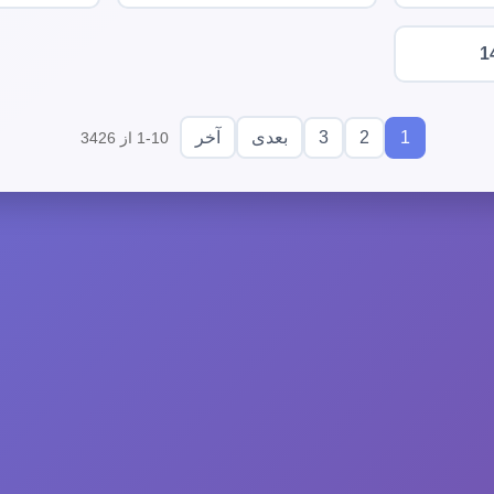
1
3
2
1
بعدی
آخر
1-10 از 3426