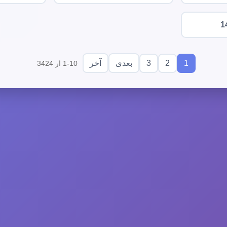
1
3
2
1
بعدی
آخر
1-10 از 3424