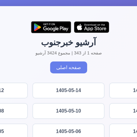
آرشیو خبرجنوب
صفحه 1 از 343 | مجموع 3424 آرشیو
صفحه اصلی
12
1405-05-14
1
08
1405-05-10
1
05
1405-05-06
1