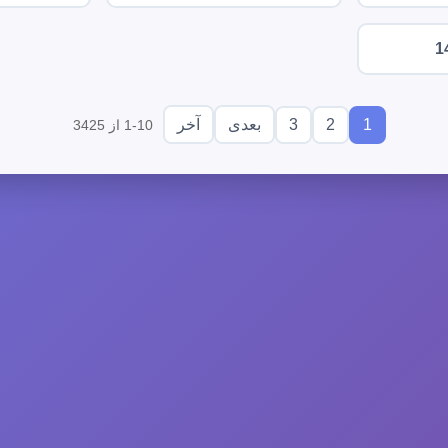
1
3
2
1
بعدی
آخر
1-10 از 3425