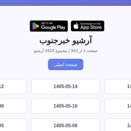
آرشیو خبرجنوب
صفحه 1 از 343 | مجموع 3424 آرشیو
صفحه اصلی
12
1405-05-14
1
08
1405-05-10
1
05
1405-05-06
1