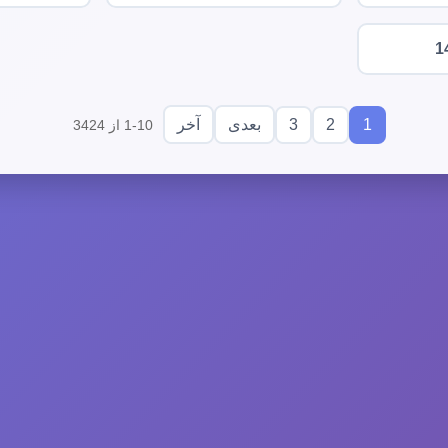
1
3
2
1
بعدی
آخر
1-10 از 3424