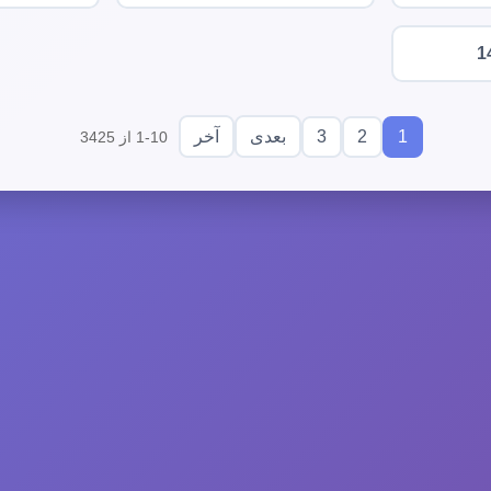
1
3
2
1
بعدی
آخر
1-10 از 3425