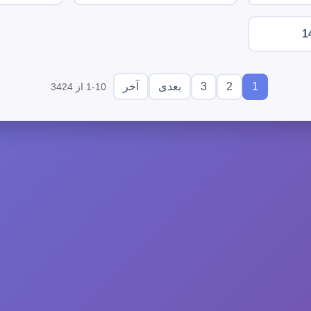
1
3
2
1
بعدی
آخر
1-10 از 3424