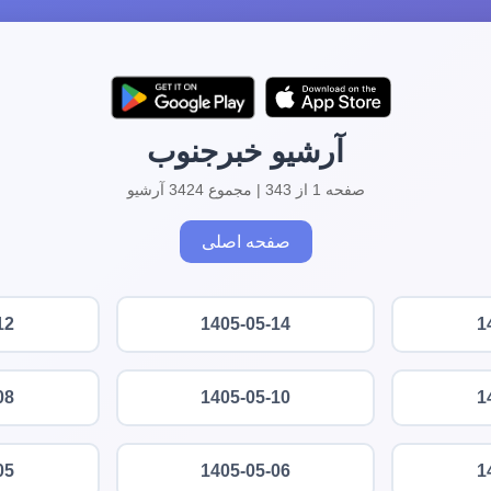
آرشیو خبرجنوب
صفحه 1 از 343 | مجموع 3424 آرشیو
صفحه اصلی
12
1405-05-14
1
08
1405-05-10
1
05
1405-05-06
1