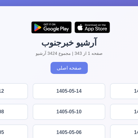
آرشیو خبرجنوب
صفحه 1 از 343 | مجموع 3424 آرشیو
صفحه اصلی
12
1405-05-14
1
08
1405-05-10
1
05
1405-05-06
1