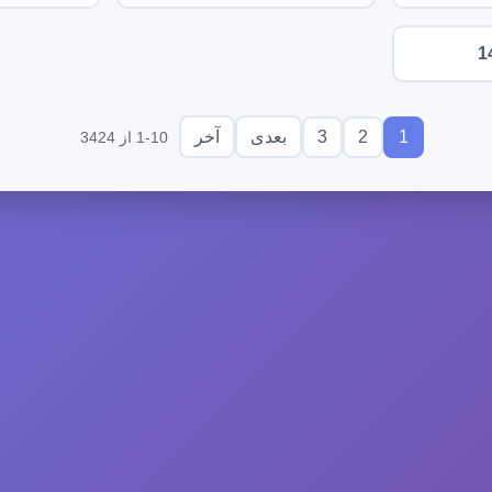
1
3
2
1
بعدی
آخر
1-10 از 3424