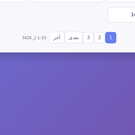
1
3
2
1
بعدی
آخر
1-10 از 3426