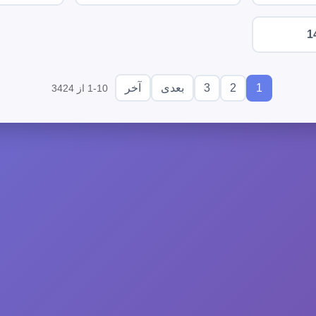
1
3
2
1
بعدی
آخر
1-10 از 3424