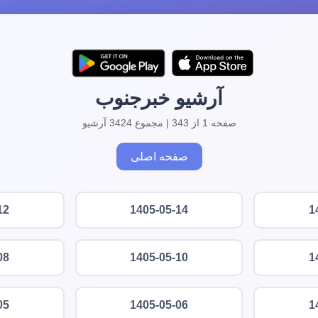
آرشیو خبرجنوب
صفحه 1 از 343 | مجموع 3424 آرشیو
صفحه اصلی
12
1405-05-14
1
08
1405-05-10
1
05
1405-05-06
1