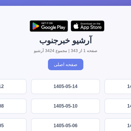
آرشیو خبرجنوب
صفحه 1 از 343 | مجموع 3424 آرشیو
صفحه اصلی
12
1405-05-14
1
08
1405-05-10
1
05
1405-05-06
1