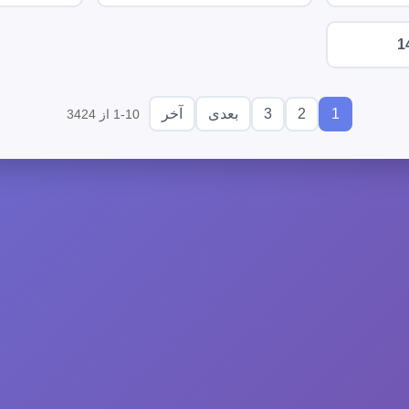
1
3
2
1
بعدی
آخر
1-10 از 3424