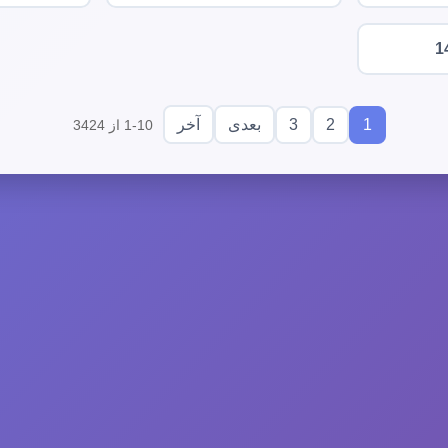
1
3
2
1
بعدی
آخر
1-10 از 3424