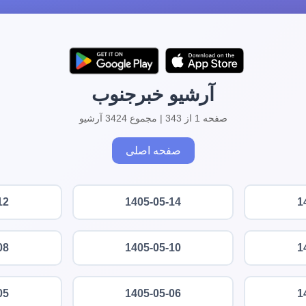
آرشیو خبرجنوب
صفحه 1 از 343 | مجموع 3424 آرشیو
صفحه اصلی
12
1405-05-14
1
08
1405-05-10
1
05
1405-05-06
1