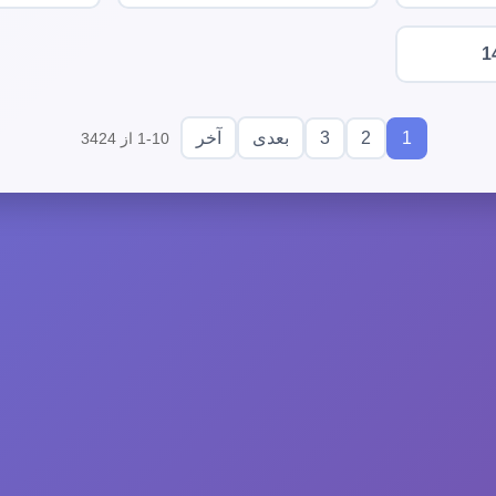
1
3
2
1
بعدی
آخر
1-10 از 3424