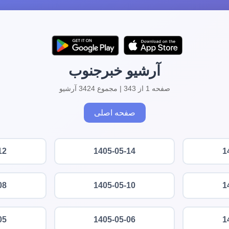
آرشیو خبرجنوب
صفحه 1 از 343 | مجموع 3424 آرشیو
صفحه اصلی
12
1405-05-14
1
08
1405-05-10
1
05
1405-05-06
1