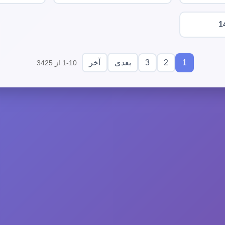
1
3
2
1
بعدی
آخر
1-10 از 3425